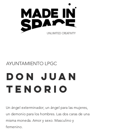
UNLIMITED CREATIVITY
AYUNTAMIENTO LPGC
DON JUAN
TENORIO
Un ángel exterminador; un ángel para las mujeres,
un demonio para los hombres. Las dos caras de una
misma moneda. Amor y sexo. Masculino y
femenino.